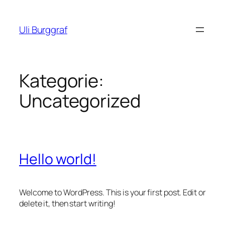
Zum
Inhalt
Uli Burggraf
springen
Kategorie:
Uncategorized
Hello world!
Welcome to WordPress. This is your first post. Edit or
delete it, then start writing!